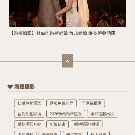
【婚禮攝影】林&邵 婚禮記錄 台北婚攝 維多麗亞酒店
婚禮攝影
結婚包套優惠
禮服免費升等
全家福優惠
客制化全家福
2026新款婚紗禮服
婚紗禮服出租
婚紗攝影方案
新娘秘書
婚禮攝影/婚攝
婚禮錄影
孕婦寫真
親子寫真
個人寫真