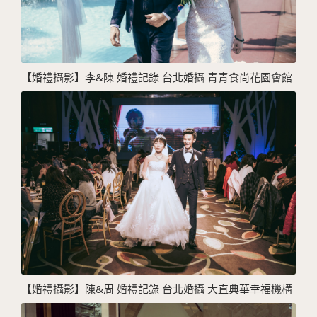
【婚禮攝影】李&陳 婚禮記錄 台北婚攝 青青食尚花園會館
【婚禮攝影】陳&周 婚禮記錄 台北婚攝 大直典華幸福機構