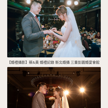
【婚禮攝影】蔡&黃 婚禮記錄 新北婚攝 三重彭園婚宴會館