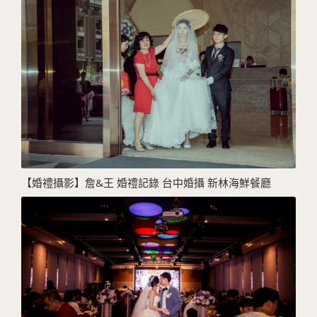
【婚禮攝影】詹&王 婚禮記錄 台中婚攝 新林海鮮餐廳