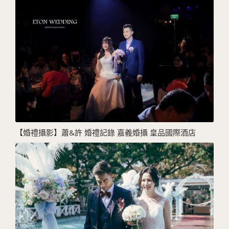
【婚禮攝影】蕭&許 婚禮記錄 嘉義婚攝 皇品國際酒店