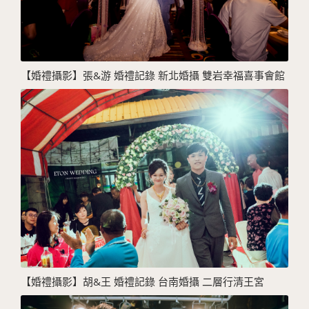
【婚禮攝影】張&游 婚禮記錄 新北婚攝 雙岩幸福喜事會館
【婚禮攝影】胡&王 婚禮記錄 台南婚攝 二層行清王宮