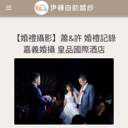
【婚禮攝影】蕭&許 婚禮記錄
嘉義婚攝 皇品國際酒店