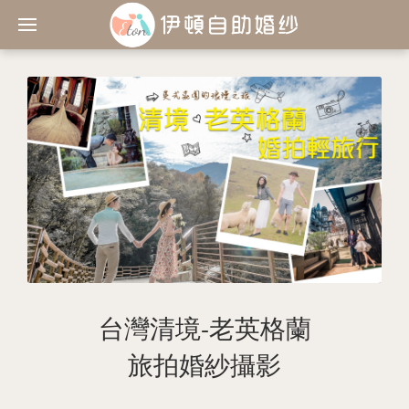
台灣清境-老英格蘭
旅拍婚紗攝影