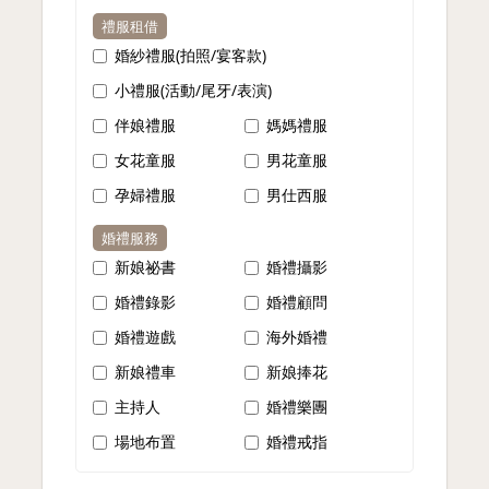
禮服租借
婚紗禮服(拍照/宴客款)
小禮服(活動/尾牙/表演)
伴娘禮服
媽媽禮服
女花童服
男花童服
孕婦禮服
男仕西服
婚禮服務
新娘祕書
婚禮攝影
婚禮錄影
婚禮顧問
婚禮遊戲
海外婚禮
新娘禮車
新娘捧花
主持人
婚禮樂團
場地布置
婚禮戒指