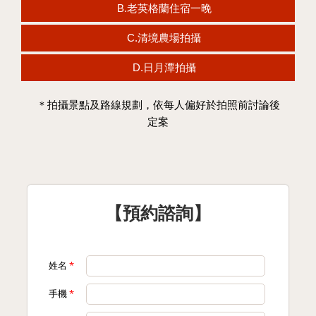
B.老英格蘭住宿一晚
C.清境農場拍攝
D.日月潭拍攝
＊拍攝景點及路線規劃，依每人偏好於拍照前討論後
定案
【預約諮詢】
姓名
*
手機
*