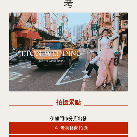
考
拍攝景點
伊頓門市分店出發
A. 老英格蘭拍攝