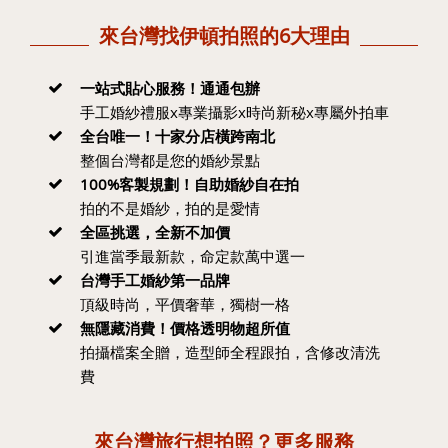
來台灣找伊頓拍照的6大理由
一站式貼心服務！通通包辦
手工婚紗禮服x專業攝影x時尚新秘x專屬外拍車
全台唯一！十家分店橫跨南北
整個台灣都是您的婚紗景點
100%客製規劃！自助婚紗自在拍
拍的不是婚紗，拍的是愛情
全區挑選，全新不加價
引進當季最新款，命定款萬中選一
台灣手工婚紗第一品牌
頂級時尚，平價奢華，獨樹一格
無隱藏消費！價格透明物超所值
拍攝檔案全贈，造型師全程跟拍，含修改清洗
費
來台灣旅行想拍照？更多服務