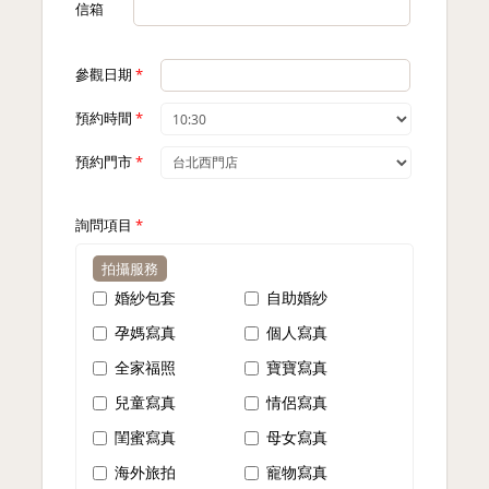
信箱
參觀日期
*
預約時間
*
預約門市
*
詢問項目
*
拍攝服務
婚紗包套
自助婚紗
孕媽寫真
個人寫真
全家福照
寶寶寫真
兒童寫真
情侶寫真
閨蜜寫真
母女寫真
海外旅拍
寵物寫真