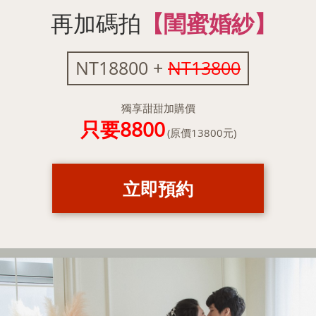
再加碼拍
【閨蜜婚紗
】
NT18800 +
NT13800
獨享甜甜加購價
只要8800
(原價13800元)
立即預約