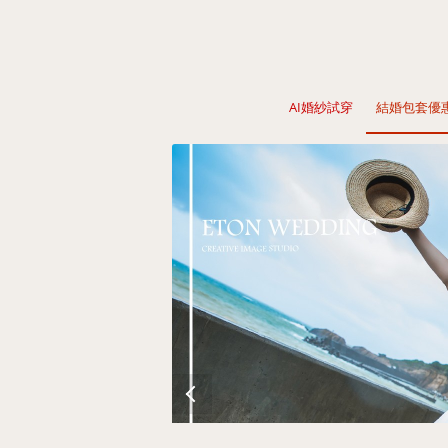
AI婚紗試穿
結婚包套優