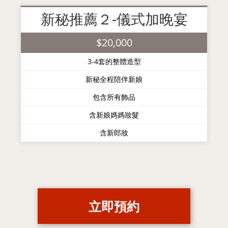
新秘推薦２-儀式加晚宴
$20,000
3-4套的整體造型
新秘全程陪伴新娘
包含所有飾品
含新娘媽媽妝髮
含新郎妝
立即預約