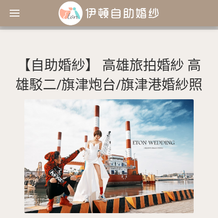
【自助婚紗】 高雄旅拍婚紗 高
雄駁二/旗津炮台/旗津港婚紗照