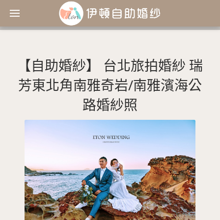
【自助婚紗】 台北旅拍婚紗 瑞
芳東北角南雅奇岩/南雅濱海公
路婚紗照