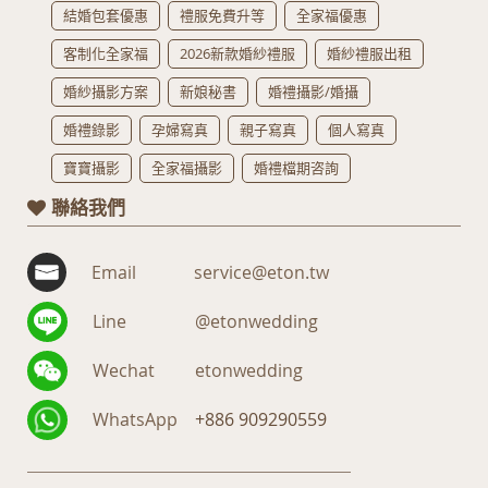
結婚包套優惠
禮服免費升等
全家福優惠
客制化全家福
2026新款婚紗禮服
婚紗禮服出租
婚紗攝影方案
新娘秘書
婚禮攝影/婚攝
婚禮錄影
孕婦寫真
親子寫真
個人寫真
寶寶攝影
全家福攝影
婚禮檔期咨詢
聯絡我們
Email
service@eton.tw
Line
@etonwedding
Wechat
etonwedding
WhatsApp
+886 909290559